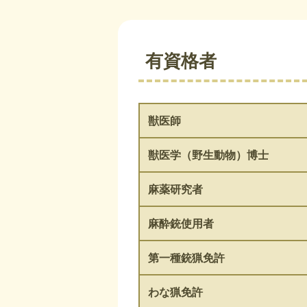
有資格者
獣医師
獣医学（野生動物）博士
麻薬研究者
麻酔銃使用者
第一種銃猟免許
わな猟免許